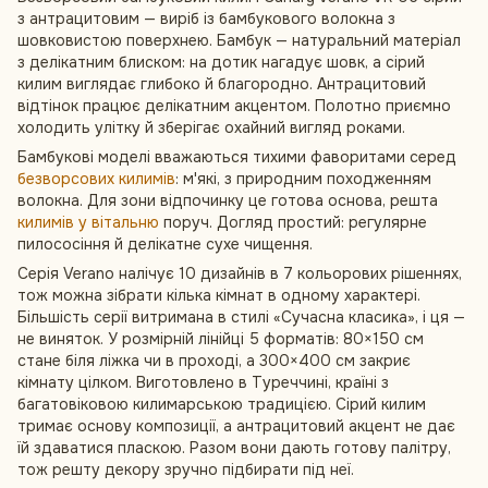
з антрацитовим — виріб із бамбукового волокна з
шовковистою поверхнею. Бамбук — натуральний матеріал
з делікатним блиском: на дотик нагадує шовк, а сірий
килим виглядає глибоко й благородно. Антрацитовий
відтінок працює делікатним акцентом. Полотно приємно
холодить улітку й зберігає охайний вигляд роками.
Бамбукові моделі вважаються тихими фаворитами серед
безворсових килимів
: м'які, з природним походженням
волокна. Для зони відпочинку це готова основа, решта
килимів у вітальню
поруч. Догляд простий: регулярне
пилососіння й делікатне сухе чищення.
Серія Verano налічує 10 дизайнів в 7 кольорових рішеннях,
тож можна зібрати кілька кімнат в одному характері.
Більшість серії витримана в стилі «Сучасна класика», і ця —
не виняток. У розмірній лінійці 5 форматів: 80×150 см
стане біля ліжка чи в проході, а 300×400 см закриє
кімнату цілком. Виготовлено в Туреччині, країні з
багатовіковою килимарською традицією. Сірий килим
тримає основу композиції, а антрацитовий акцент не дає
їй здаватися пласкою. Разом вони дають готову палітру,
тож решту декору зручно підбирати під неї.