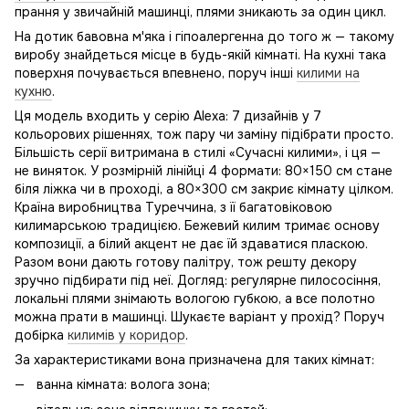
прання у звичайній машинці, плями зникають за один цикл.
На дотик бавовна м'яка і гіпоалергенна до того ж — такому
виробу знайдеться місце в будь-якій кімнаті. На кухні така
поверхня почувається впевнено, поруч інші
килими на
кухню
.
Ця модель входить у серію Alexa: 7 дизайнів у 7
кольорових рішеннях, тож пару чи заміну підібрати просто.
Більшість серії витримана в стилі «Сучасні килими», і ця —
не виняток. У розмірній лінійці 4 формати: 80×150 см стане
біля ліжка чи в проході, а 80×300 см закриє кімнату цілком.
Країна виробництва Туреччина, з її багатовіковою
килимарською традицією. Бежевий килим тримає основу
композиції, а білий акцент не дає їй здаватися пласкою.
Разом вони дають готову палітру, тож решту декору
зручно підбирати під неї. Догляд: регулярне пилососіння,
локальні плями знімають вологою губкою, а все полотно
можна прати в машинці. Шукаєте варіант у прохід? Поруч
добірка
килимів у коридор
.
За характеристиками вона призначена для таких кімнат:
ванна кімната: волога зона;