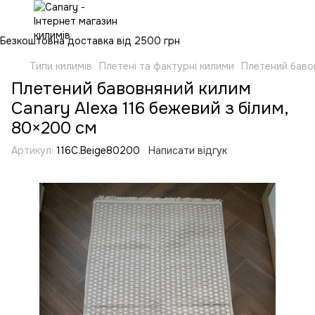
Безкоштовна доставка від 2500 грн
Типи килимів
Плетені та фактурні килими
Плетений бавов
Плетений бавовняний килим
Canary Alexa 116 бежевий з білим,
80×200 см
Артикул:
116C.Beige80200
Написати відгук