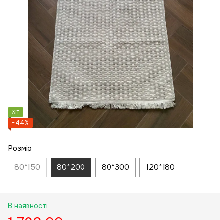
Хіт
−44%
Розмір
80*150
80*200
80*300
120*180
В наявності