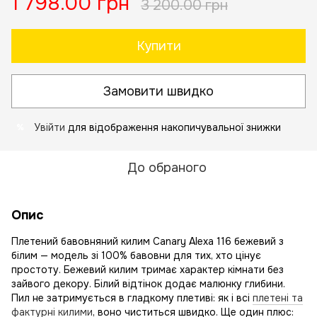
1 798.00 грн
3 200.00 грн
Купити
Замовити швидко
Увійти
для відображення накопичувальної знижки
%
До обраного
Опис
Плетений бавовняний килим Canary Alexa 116 бежевий з
білим — модель зі 100% бавовни для тих, хто цінує
простоту. Бежевий килим тримає характер кімнати без
зайвого декору. Білий відтінок додає малюнку глибини.
Пил не затримується в гладкому плетиві: як і всі
плетені та
фактурні килими
, воно чиститься швидко. Ще один плюс: