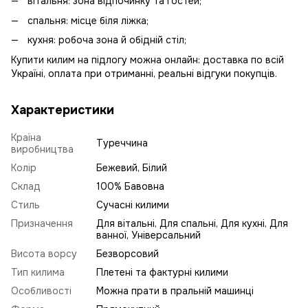
вітальня: зона відпочинку та гостей;
спальня: місце біля ліжка;
кухня: робоча зона й обідній стіл;
Купити килим на підлогу можна онлайн: доставка по всій
Україні, оплата при отриманні, реальні відгуки покупців.
Характеристики
Країна
Туреччина
виробництва
Колір
Бежевий, Білий
Склад
100% Бавовна
Стиль
Сучасні килими
Призначення
Для вітальні, Для спальні, Для кухні, Для
ванної, Універсальний
Висота ворсу
Безворсовий
Тип килима
Плетені та фактурні килими
Особливості
Можна прати в пральній машинці