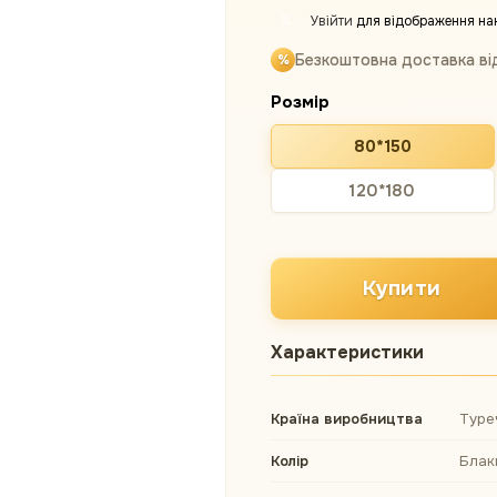
Увійти
для відображення на
%
Безкоштовна доставка ві
Розмір
80*150
120*180
Купити
Характеристики
Країна виробництва
Туре
Колір
Блак