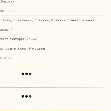
 Бавовна
сні килими
італьні, Для спальні, Для кухні, Для ванної, Універсальний
орсовий
ені та фактурні килими
а прати в пральній машинці
окутний