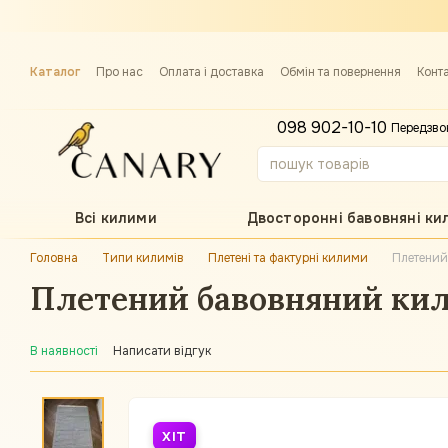
Перейти до основного контенту
Каталог
Про нас
Оплата і доставка
Обмін та повернення
Конт
Примірка килима
098 902-10-10
Передзво
Всі килими
Двосторонні бавовняні ки
Головна
Типи килимів
Плетені та фактурні килими
Плетений
Плетений бавовняний кили
В наявності
Написати відгук
ХІТ