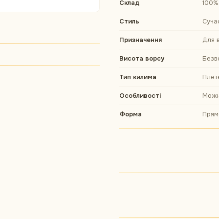
Склад
100%
Стиль
Суча
Призначення
Для в
Висота ворсу
Безв
Тип килима
Плет
Особливості
Можн
Форма
Прям