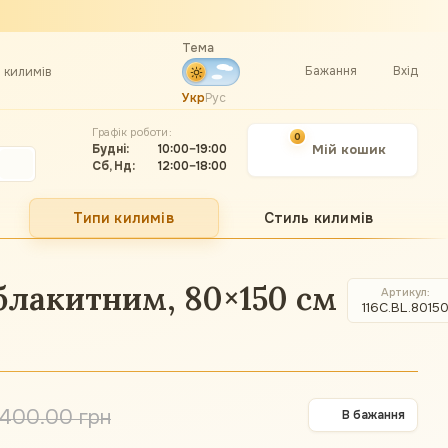
Тема
Бажання
Вхід
а килимів
Укр
Рус
Графік роботи:
0
Будні:
10:00–19:00
Мій кошик
Сб, Нд:
12:00–18:00
Типи килимів
Стиль килимів
блакитним, 80×150 см
Артикул
116C.BL.8015
 400.00 грн
В бажання