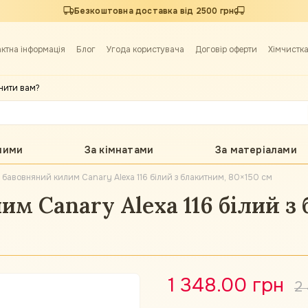
Безкоштовна доставка від 2500 грн
актна інформація
Блог
Угода користувача
Договір оферти
Хімчистк
нити вам?
лими
За кімнатами
За матеріалами
 бавовняний килим Canary Alexa 116 білий з блакитним, 80×150 см
м Canary Alexa 116 білий з 
1 348.00 грн
2