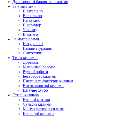
Двосторонні бавовняні килими
За кімнатами
В вітальню
В спальню
На кухню
В коридор
У ванну
В дитячу
За матеріалами
Натуральні
Напівнатуральні
Синтетичні
Типи килимів
Доріжки
Машинної роботи
Ручної роботи
Безворсові килими
Плетені та фактурні килими
Високоворсові килими
Штучне хутро
Стиль килимів
Етнічні мотиви
Сучасні килими
Мінімалістичні килими
Класичні килими