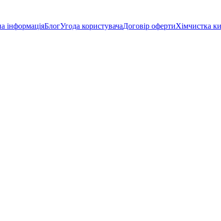
а інформація
Блог
Угода користувача
Договір оферти
Хімчистка к