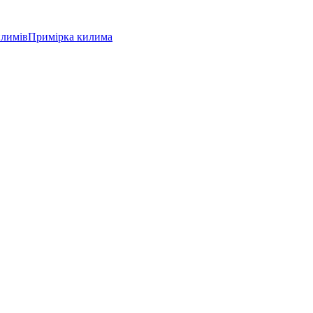
илимів
Примірка килима