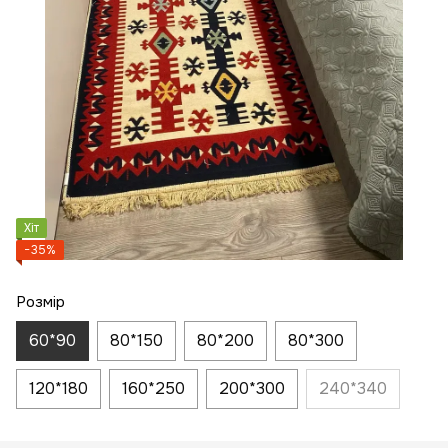
Хіт
−35%
Розмір
60*90
80*150
80*200
80*300
120*180
160*250
200*300
240*340