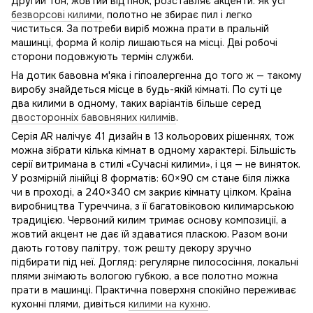
Другий тон, жовтий відтінок, розставляє акценти. Як усі
безворсові килими
, полотно не збирає пил і легко
чиститься. За потреби виріб можна прати в пральній
машинці, форма й колір лишаються на місці. Дві робочі
сторони подовжують термін служби.
На дотик бавовна м'яка і гіпоалергенна до того ж — такому
виробу знайдеться місце в будь-якій кімнаті. По суті це
два килими в одному, таких варіантів більше серед
двосторонніх бавовняних килимів
.
Серія AR налічує 41 дизайн в 13 кольорових рішеннях, тож
можна зібрати кілька кімнат в одному характері. Більшість
серії витримана в стилі «Сучасні килими», і ця — не виняток.
У розмірній лінійці 8 форматів: 60×90 см стане біля ліжка
чи в проході, а 240×340 см закриє кімнату цілком. Країна
виробництва Туреччина, з її багатовіковою килимарською
традицією. Червоний килим тримає основу композиції, а
жовтий акцент не дає їй здаватися пласкою. Разом вони
дають готову палітру, тож решту декору зручно
підбирати під неї. Догляд: регулярне пилососіння, локальні
плями знімають вологою губкою, а все полотно можна
прати в машинці. Практична поверхня спокійно переживає
кухонні плями, дивіться
килими на кухню
.