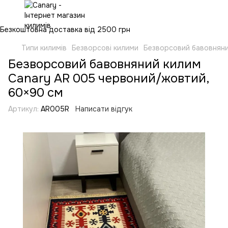
Безкоштовна доставка від 2500 грн
Типи килимів
Безворсові килими
Безворсовий бавовняни
Безворсовий бавовняний килим
Canary AR 005 червоний/жовтий,
60×90 см
Артикул:
AR005R
Написати відгук