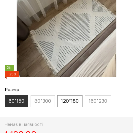
Хіт
−35%
Розмір
80*150
80*300
120*180
160*230
Немає в наявності