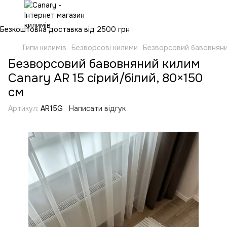
Безкоштовна доставка від 2500 грн
Типи килимів
Безворсові килими
Безворсовий бавовняний
Безворсовий бавовняний килим
Canary AR 15 сірий/білий, 80×150
см
Артикул:
AR15G
Написати відгук