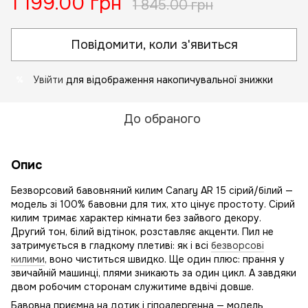
1 199.00 грн
1 845.00 грн
Повідомити, коли з'явиться
Увійти
для відображення накопичувальної знижки
%
До обраного
Опис
Безворсовий бавовняний килим Canary AR 15 сірий/білий —
модель зі 100% бавовни для тих, хто цінує простоту. Сірий
килим тримає характер кімнати без зайвого декору.
Другий тон, білий відтінок, розставляє акценти. Пил не
затримується в гладкому плетиві: як і всі
безворсові
килими
, воно чиститься швидко. Ще один плюс: прання у
звичайній машинці, плями зникають за один цикл. А завдяки
двом робочим сторонам служитиме вдвічі довше.
Бавовна приємна на дотик і гіпоалергенна — модель