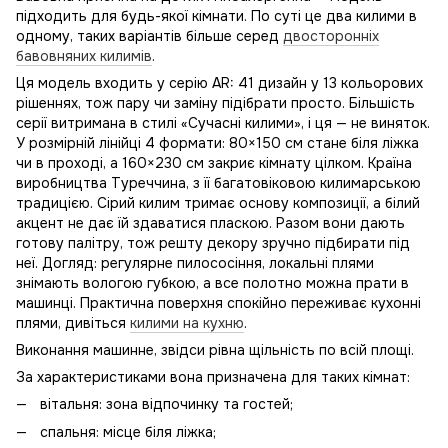
підходить для будь-якої кімнати. По суті це два килими в
одному, таких варіантів більше серед
двосторонніх
бавовняних килимів
.
Ця модель входить у серію AR: 41 дизайн у 13 кольорових
рішеннях, тож пару чи заміну підібрати просто. Більшість
серії витримана в стилі «Сучасні килими», і ця — не виняток.
У розмірній лінійці 4 формати: 80×150 см стане біля ліжка
чи в проході, а 160×230 см закриє кімнату цілком. Країна
виробництва Туреччина, з її багатовіковою килимарською
традицією. Сірий килим тримає основу композиції, а білий
акцент не дає їй здаватися пласкою. Разом вони дають
готову палітру, тож решту декору зручно підбирати під
неї. Догляд: регулярне пилососіння, локальні плями
знімають вологою губкою, а все полотно можна прати в
машинці. Практична поверхня спокійно переживає кухонні
плями, дивіться
килими на кухню
.
Виконання машинне, звідси рівна щільність по всій площі.
За характеристиками вона призначена для таких кімнат:
вітальня: зона відпочинку та гостей;
спальня: місце біля ліжка;