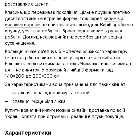
розставляє акценти.
Класика, що переживає покоління: щільне пружне плетиво
десятиліттями не втрачає форму, тож серед
килимів з
високим ворсом
це найдовговічніші моделі. Виріб зроблено
вручну, уся така добірка зібрана серед
килимів ручної
роботи
. Догляд нескладний: пилосос без щітки, зрідка —
сухе чищення.
Колекція Blume об'єднує 5 моделей близького характеру;
якщо потрібен інший відтінок, у серії є з чого вибрати.
Більшість серії витримана в стилі «Мінімалістичні килими», і
ця — не виняток. У розмірній лінійці 3 формати, від
140×200 до 200×300 см.
За характеристиками вона призначена для таких кімнат:
вітальня: зона відпочинку та гостей;
спальня: місце біля ліжка;
Купити вовняний килим можна онлайн: доставка по всій
Україні, оплата при отриманні, реальні відгуки покупців.
Характеристики