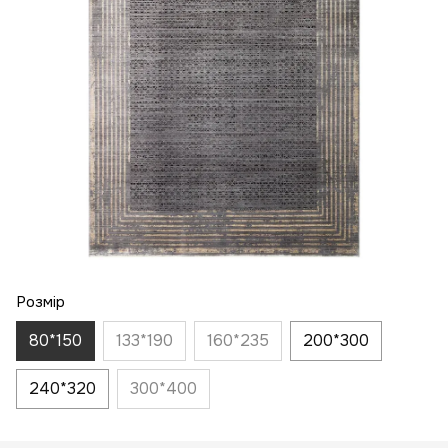
Розмір
80*150
133*190
160*235
200*300
240*320
300*400