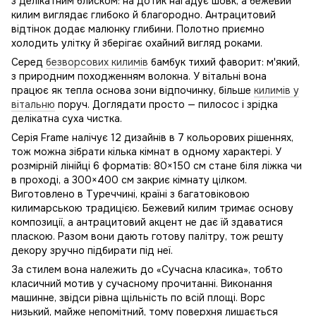
з делікатним блиском: на дотик нагадує шовк, а бежевий
килим виглядає глибоко й благородно. Антрацитовий
відтінок додає малюнку глибини. Полотно приємно
холодить улітку й зберігає охайний вигляд роками.
Серед
безворсових килимів
бамбук тихий фаворит: м'який,
з природним походженням волокна. У вітальні вона
працює як тепла основа зони відпочинку, більше
килимів у
вітальню
поруч. Доглядати просто — пилосос і зрідка
делікатна суха чистка.
Серія Frame налічує 12 дизайнів в 7 кольорових рішеннях,
тож можна зібрати кілька кімнат в одному характері. У
розмірній лінійці 6 форматів: 80×150 см стане біля ліжка чи
в проході, а 300×400 см закриє кімнату цілком.
Виготовлено в Туреччині, країні з багатовіковою
килимарською традицією. Бежевий килим тримає основу
композиції, а антрацитовий акцент не дає їй здаватися
пласкою. Разом вони дають готову палітру, тож решту
декору зручно підбирати під неї.
За стилем вона належить до «Сучасна класика», тобто
класичний мотив у сучасному прочитанні. Виконання
машинне, звідси рівна щільність по всій площі. Ворс
низький, майже непомітний, тому поверхня лишається