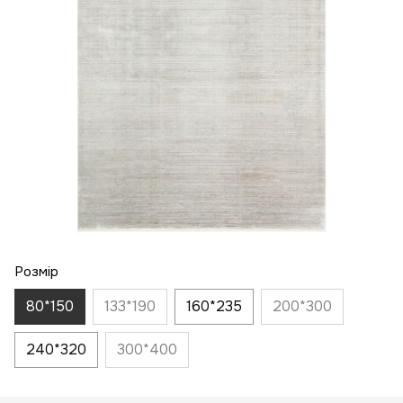
Розмір
80*150
133*190
160*235
200*300
240*320
300*400