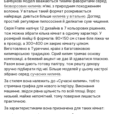
Бамбукові моделі вважаються тихими фаворитами серед
безворсових килимів
: м'які, з природним походженням
волокна. У вітальні такий формат розкривається
найкраще, дивіться більше
килимів у вітальню
. Догляд
простий: регулярне пилососіння й делікатне сухе чищення.
Серія Frame налічує 12 дизайнів в 7 кольорових рішеннях,
тож можна зібрати кілька кімнат в одному характері. У
розмірній лінійці 6 форматів: 80×150 см стане біля ліжка чи
в проході, а 300×400 см закриє кімнату цілком.
Виготовлено в Туреччині, країні з багатовіковою
килимарською традицією. Сірий килим тримає основу
композиції, а бежевий акцент не дає їй здаватися пласкою.
Разом вони дають готову палітру, тож решту декору
зручно підбирати під неї. Більше моделей у цьому настрої
зібрано серед
сучасних килимів
.
За стилем вона належить до «Сучасні килими», тобто
стримана графіка для нового інтер'єру. Виконання
машинне, звідси рівна щільність по всій площі. Ворс
низький, майже непомітний, тому поверхня лишається
практичною.
За характеристиками вона призначена для таких кімнат: