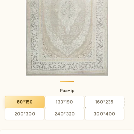
Розмір
80*150
133*190
160*235
200*300
240*320
300*400