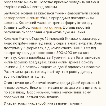
розставляє акценти. Полотно приємно холодить улітку й
зберігає охайний вигляд роками.
Бамбукові моделі вважаються тихими фаворитами серед
безворсових килимів
: м'які, з природним походженням
волокна. Класичний малюнок тримає форму інтер'єру,
більше в добірці
класичних килимів
. Догляд простий:
регулярне пилососіння й делікатне сухе чищення.
Колекція Frame об'єднує 12 моделей близького характеру;
якщо потрібен інший відтінок, у серії є з чого вибрати. Вона
доступна у 6 форматах, від компактного 80×150 см під
конкретну зону до просторого 300×400 см на всю
кімнату. Країна виробництва Туреччина, з її багатовіковою
килимарською традицією. Сірий килим тримає основу
композиції, а бежевий акцент не дає їй здаватися пласкою.
Разом вони дають готову палітру, тож решту декору
зручно підбирати під неї.
Стилістично це «Класичні килим»: традиційний орнамент із
чіткою рамкою. Виконання машинне, звідси рівна щільність
по всій площі. Ворс низький, майже непомітний, тому
поверхня лишається практичною.
У характеристиках виробника зазначені кімнати: