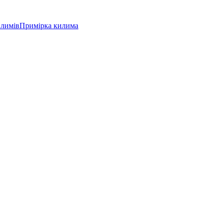
илимів
Примірка килима