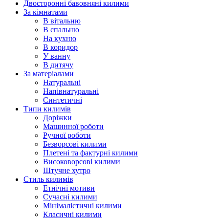
Двосторонні бавовняні килими
За кімнатами
В вітальню
В спальню
На кухню
В коридор
У ванну
В дитячу
За матеріалами
Натуральні
Напівнатуральні
Синтетичні
Типи килимів
Доріжки
Машинної роботи
Ручної роботи
Безворсові килими
Плетені та фактурні килими
Високоворсові килими
Штучне хутро
Стиль килимів
Етнічні мотиви
Сучасні килими
Мінімалістичні килими
Класичні килими