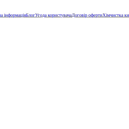
а інформація
Блог
Угода користувача
Договір оферти
Хімчистка к