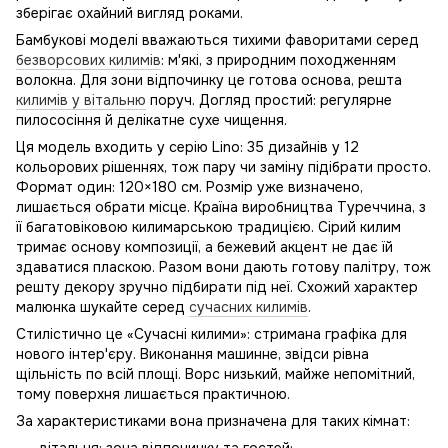
зберігає охайний вигляд роками.
Бамбукові моделі вважаються тихими фаворитами серед
безворсових килимів
: м'які, з природним походженням
волокна. Для зони відпочинку це готова основа, решта
килимів у вітальню
поруч. Догляд простий: регулярне
пилососіння й делікатне сухе чищення.
Ця модель входить у серію Lino: 35 дизайнів у 12
кольорових рішеннях, тож пару чи заміну підібрати просто.
Формат один: 120×180 см. Розмір уже визначено,
лишається обрати місце. Країна виробництва Туреччина, з
її багатовіковою килимарською традицією. Сірий килим
тримає основу композиції, а бежевий акцент не дає їй
здаватися пласкою. Разом вони дають готову палітру, тож
решту декору зручно підбирати під неї. Схожий характер
малюнка шукайте серед
сучасних килимів
.
Стилістично це «Сучасні килими»: стримана графіка для
нового інтер'єру. Виконання машинне, звідси рівна
щільність по всій площі. Ворс низький, майже непомітний,
тому поверхня лишається практичною.
За характеристиками вона призначена для таких кімнат: