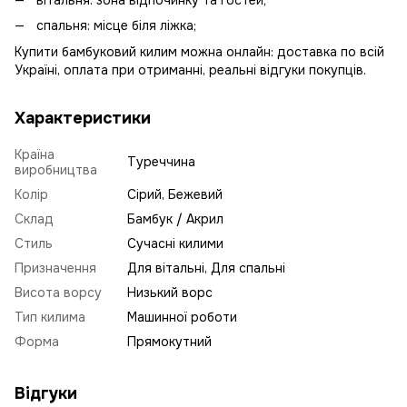
вітальня: зона відпочинку та гостей;
спальня: місце біля ліжка;
Купити бамбуковий килим можна онлайн: доставка по всій
Україні, оплата при отриманні, реальні відгуки покупців.
Характеристики
Країна
Туреччина
виробництва
Колір
Сірий, Бежевий
Склад
Бамбук / Акрил
Стиль
Сучасні килими
Призначення
Для вітальні, Для спальні
Висота ворсу
Низький ворс
Тип килима
Машинної роботи
Форма
Прямокутний
Відгуки