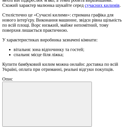
меблі він підкреслює м'яко, а темні робить виразнішими.
Схожий характер малюнка шукайте серед
сучасних килимів
.
Стилістично це «Сучасні килими»: стримана графіка для
нового інтер'єру. Виконання машинне, звідси рівна щільність
по всій площі. Ворс низький, майже непомітний, тому
поверхня лишається практичною.
У характеристиках виробника зазначені кімнати:
вітальня: зона відпочинку та гостей;
спальня: місце біля ліжка;
Купити бамбуковий килим можна онлайн: доставка по всій
Україні, оплата при отриманні, реальні відгуки покупців.
Опис