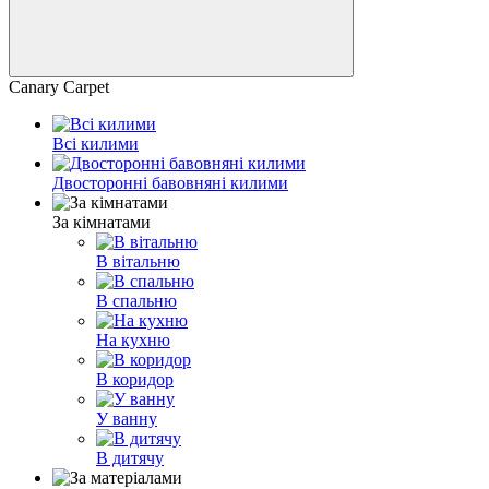
Canary Carpet
Всі килими
Двосторонні бавовняні килими
За кімнатами
В вітальню
В спальню
На кухню
В коридор
У ванну
В дитячу