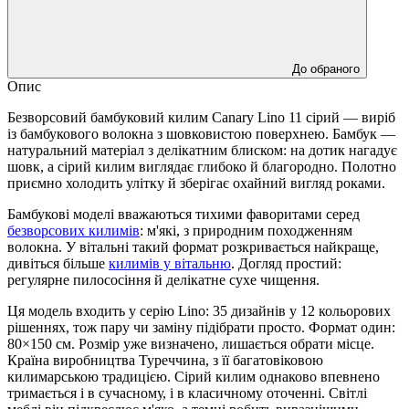
До обраного
Опис
Безворсовий бамбуковий килим Canary Lino 11 сірий — виріб
із бамбукового волокна з шовковистою поверхнею. Бамбук —
натуральний матеріал з делікатним блиском: на дотик нагадує
шовк, а сірий килим виглядає глибоко й благородно. Полотно
приємно холодить улітку й зберігає охайний вигляд роками.
Бамбукові моделі вважаються тихими фаворитами серед
безворсових килимів
: м'які, з природним походженням
волокна. У вітальні такий формат розкривається найкраще,
дивіться більше
килимів у вітальню
. Догляд простий:
регулярне пилососіння й делікатне сухе чищення.
Ця модель входить у серію Lino: 35 дизайнів у 12 кольорових
рішеннях, тож пару чи заміну підібрати просто. Формат один:
80×150 см. Розмір уже визначено, лишається обрати місце.
Країна виробництва Туреччина, з її багатовіковою
килимарською традицією. Сірий килим однаково впевнено
тримається і в сучасному, і в класичному оточенні. Світлі