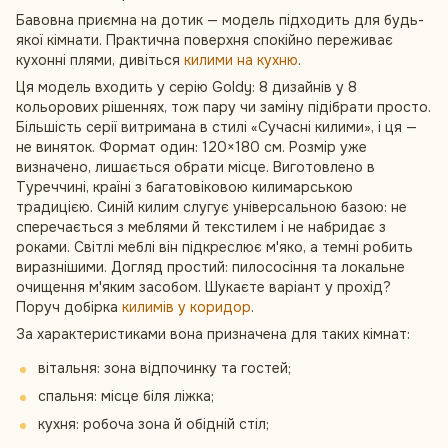
Бавовна приємна на дотик — модель підходить для будь-
якої кімнати. Практична поверхня спокійно переживає
кухонні плями, дивіться
килими на кухню
.
Ця модель входить у серію Goldy: 8 дизайнів у 8
кольорових рішеннях, тож пару чи заміну підібрати просто.
Більшість серії витримана в стилі «Сучасні килими», і ця —
не виняток. Формат один: 120×180 см. Розмір уже
визначено, лишається обрати місце. Виготовлено в
Туреччині, країні з багатовіковою килимарською
традицією. Синій килим слугує універсальною базою: не
сперечається з меблями й текстилем і не набридає з
роками. Світлі меблі він підкреслює м'яко, а темні робить
виразнішими. Догляд простий: пилососіння та локальне
очищення м'яким засобом. Шукаєте варіант у прохід?
Поруч добірка
килимів у коридор
.
За характеристиками вона призначена для таких кімнат:
вітальня: зона відпочинку та гостей;
спальня: місце біля ліжка;
кухня: робоча зона й обідній стіл;