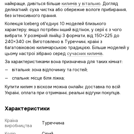
найкраще, дивіться більше
килимів у вітальню
. Догляд
делікатний: суха чистка або обережне вологе прибирання,
без інтенсивного прання.
Колекція Iceberg об'єднує 10 моделей близького
характеру; якщо потрібен інший відтінок, у серії є з чого
вибрати. У розмірній лінійці 3 формати, від 150×225 до
240×340 см. Виготовлено в Туреччині, країні з
багатовіковою килимарською традицією. Більше моделей у
цьому настрої зібрано серед
сучасних килимів
.
За характеристиками вона призначена для таких кімнат:
вітальня: зона відпочинку та гостей;
спальня: місце біля ліжка;
Купити килим з віскози можна онлайн: доставка по всій
Україні, оплата при отриманні, реальні відгуки покупців.
Характеристики
Країна
Туреччина
виробництва
Колір
Сірий