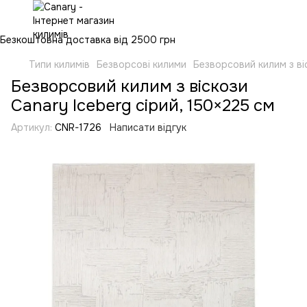
Безкоштовна доставка від 2500 грн
Типи килимів
Безворсові килими
Безворсовий килим з ві
Безворсовий килим з віскози
Canary Iceberg сірий, 150×225 см
Артикул:
CNR-1726
Написати відгук