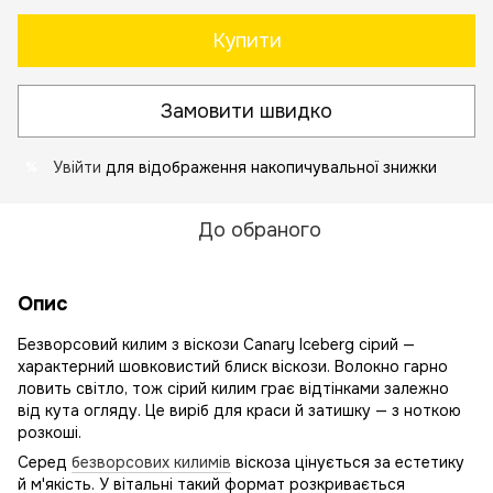
Купити
Замовити швидко
Увійти
для відображення накопичувальної знижки
%
До обраного
Опис
Безворсовий килим з віскози Canary Iceberg сірий —
характерний шовковистий блиск віскози. Волокно гарно
ловить світло, тож сірий килим грає відтінками залежно
від кута огляду. Це виріб для краси й затишку — з ноткою
розкоші.
Серед
безворсових килимів
віскоза цінується за естетику
й м'якість. У вітальні такий формат розкривається