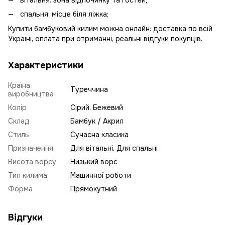
вітальня: зона відпочинку та гостей;
спальня: місце біля ліжка;
Купити бамбуковий килим можна онлайн: доставка по всій
Україні, оплата при отриманні, реальні відгуки покупців.
Характеристики
Країна
Туреччина
виробництва
Колір
Сірий, Бежевий
Склад
Бамбук / Акрил
Стиль
Сучасна класика
Призначення
Для вітальні, Для спальні
Висота ворсу
Низький ворс
Тип килима
Машинної роботи
Форма
Прямокутний
Відгуки