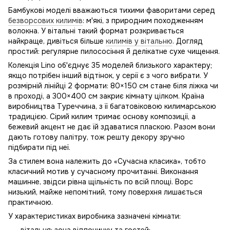
Бамбукові моделі вважаються тихими фаворитами серед
безворсових килимів
: м'які, з природним походженням
волокна. У вітальні такий формат розкривається
найкраще, дивіться більше
килимів у вітальню
. Догляд
простий: регулярне пилососіння й делікатне сухе чищення.
Колекція Lino об'єднує 35 моделей близького характеру;
якщо потрібен інший відтінок, у серії є з чого вибрати. У
розмірній лінійці 2 формати: 80×150 см стане біля ліжка чи
в проході, а 300×400 см закриє кімнату цілком. Країна
виробництва Туреччина, з її багатовіковою килимарською
традицією. Сірий килим тримає основу композиції, а
бежевий акцент не дає їй здаватися пласкою. Разом вони
дають готову палітру, тож решту декору зручно
підбирати під неї.
За стилем вона належить до «Сучасна класика», тобто
класичний мотив у сучасному прочитанні. Виконання
машинне, звідси рівна щільність по всій площі. Ворс
низький, майже непомітний, тому поверхня лишається
практичною.
У характеристиках виробника зазначені кімнати: