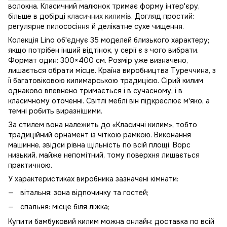
волокна. Класичний малюнок тримає форму інтер'єру,
більше в добірці
класичних килимів
. Догляд простий:
регулярне пилососіння й делікатне сухе чищення.
Колекція Lino об'єднує 35 моделей близького характеру;
якщо потрібен інший відтінок, у серії є з чого вибрати.
Формат один: 300×400 см. Розмір уже визначено,
лишається обрати місце. Країна виробництва Туреччина, з
її багатовіковою килимарською традицією. Сірий килим
однаково впевнено тримається і в сучасному, і в
класичному оточенні. Світлі меблі він підкреслює м'яко, а
темні робить виразнішими.
За стилем вона належить до «Класичні килим», тобто
традиційний орнамент із чіткою рамкою. Виконання
машинне, звідси рівна щільність по всій площі. Ворс
низький, майже непомітний, тому поверхня лишається
практичною.
У характеристиках виробника зазначені кімнати:
вітальня: зона відпочинку та гостей;
спальня: місце біля ліжка;
Купити бамбуковий килим можна онлайн: доставка по всій