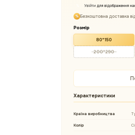
Увійти
для відображення на
%
Безкоштовна доставка ві
Розмір
80*150
200*290
П
Характеристики
Країна виробництва
Т
Колір
С