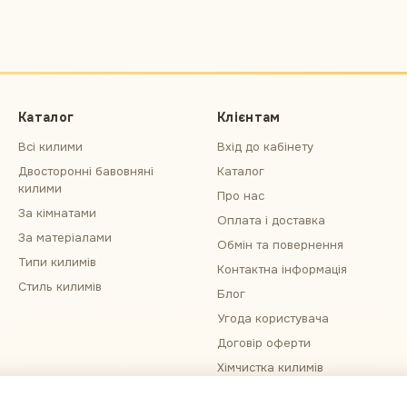
Каталог
Клієнтам
Всі килими
Вхід до кабінету
Двосторонні бавовняні
Каталог
килими
Про нас
За кімнатами
Оплата і доставка
За матеріалами
Обмін та повернення
Типи килимів
Контактна інформація
Стиль килимів
Блог
Угода користувача
Договір оферти
Хімчистка килимів
Примірка килима