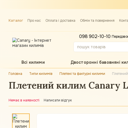
Перейти до основного контенту
Каталог
Про нас
Оплата і доставка
Обмін та повернення
Конт
Примірка килима
098 902-10-10
Передзво
Всі килими
Двосторонні бавовняні ки
Головна
Типи килимів
Плетені та фактурні килими
Плетений
Плетений килим Canary Lo
Немає в наявності
Написати відгук