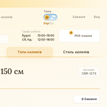
Тема
Бажання
Вхід
а килимів
Укр
Рус
Графік роботи:
0
Будні:
10:00–19:00
Мій кошик
Сб, Нд:
12:00–18:00
Типи килимів
Стиль килимів
150 см
Артикул
CNR-1273
В бажання