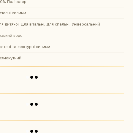
00% Поліестер
учасні килими
ля дитячої, Для вітальні, Для спальні, Універсальний
изький ворс
летені та фактурні килими
рямокутний