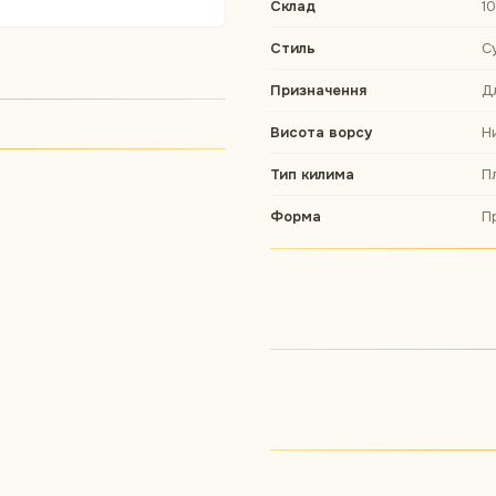
Склад
1
Стиль
С
Призначення
Д
Висота ворсу
Н
Тип килима
П
Форма
П