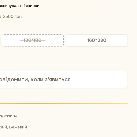
копичувальної знижки
д 2500 грн
120*180
160*230
овідомити, коли з'явиться
уреччина
ірий, Бежевий