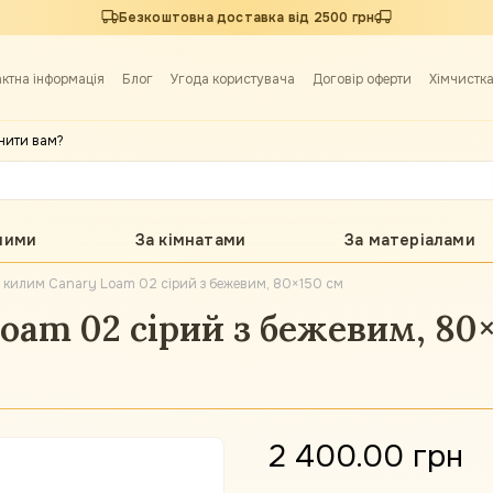
Безкоштовна доставка від 2500 грн
актна інформація
Блог
Угода користувача
Договір оферти
Хімчистк
нити вам?
лими
За кімнатами
За матеріалами
 килим Canary Loam 02 сірий з бежевим, 80×150 см
am 02 сірий з бежевим, 80×
2 400.00 грн