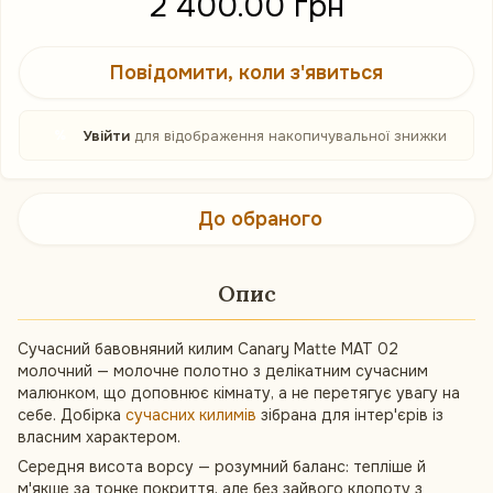
2 400.00 грн
Повідомити, коли з'явиться
%
Увійти
для відображення накопичувальної знижки
До обраного
Опис
Сучасний бавовняний килим Canary Matte MAT 02
молочний — молочне полотно з делікатним сучасним
малюнком, що доповнює кімнату, а не перетягує увагу на
себе. Добірка
сучасних килимів
зібрана для інтер'єрів із
власним характером.
Середня висота ворсу — розумний баланс: тепліше й
м'якше за тонке покриття, але без зайвого клопоту з