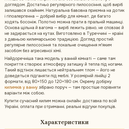
доглядом. Достатньо регулярного пилососіння, щоб виріб
залишався охайним. Натуральна бавовна приємна на дотик
і гіпоалергенна — добрий вибір для кімнат, де багато
ходять босоніж. Полотно можна прати в пральній машинці.
Основа щільна й вагома — виріб лежить рівно, не сповзає й
не задирається на кутах. Виготовлено в Туреччині — країні
з давньою килимарською традицією. Догляд простий:
регулярне пилососіння та локальне очищення м'яким
засобом без агресивної хімії.
Найдоречніша така модель у ванній кімнаті — саме там
покриття створює атмосферу затишку й тепла під ногами.
Такий відтінок лишається нейтральним тлом — його не
доведеться підганяти під меблі. У розмірній лінійці 2
формати, від 80×150 до 120×180 см. Окрему добірку
килимків у ванну
зібрано поруч — там простіше порівняти
варіанти між собою.
Купити сучасний килим можна онлайн: доставка по всій
Україні, оплата при отриманні, реальні відгуки покупців.
Характеристики