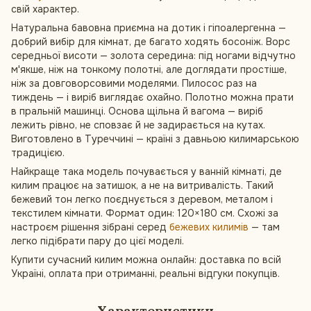
свій характер.
Натуральна бавовна приємна на дотик і гіпоалергенна —
добрий вибір для кімнат, де багато ходять босоніж. Ворс
середньої висоти — золота середина: під ногами відчутно
м'якше, ніж на тонкому полотні, але доглядати простіше,
ніж за довговорсовими моделями. Пилосос раз на
тиждень — і виріб виглядає охайно. Полотно можна прати
в пральній машинці. Основа щільна й вагома — виріб
лежить рівно, не сповзає й не задирається на кутах.
Виготовлено в Туреччині — країні з давньою килимарською
традицією.
Найкраще така модель почувається у ванній кімнаті, де
килим працює на затишок, а не на витривалість. Такий
бежевий тон легко поєднується з деревом, металом і
текстилем кімнати. Формат один: 120×180 см. Схожі за
настроєм рішення зібрані серед
бежевих килимів
— там
легко підібрати пару до цієї моделі.
Купити сучасний килим можна онлайн: доставка по всій
Україні, оплата при отриманні, реальні відгуки покупців.
Характеристики