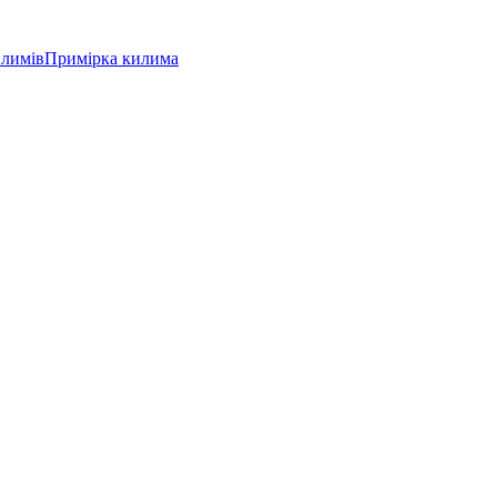
илимів
Примірка килима