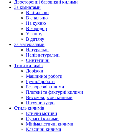
Двосторонні бавовняні килими
За кімнатами
В вітальню
В спальню
На кухню
В коридор
У ванну
В дитячу
За матеріалами
Натуральні
Напівнатуральні
Синтетичні
Типи килимів
Доріжки
Машинної роботи
Ручної роботи
Безворсові килими
Плетені та фактурні килими
Високоворсові килими
Штучне хутро
Стиль килимів
Етнічні мотиви
Сучасні килими
Мінімалістичні килими
Класичні килими