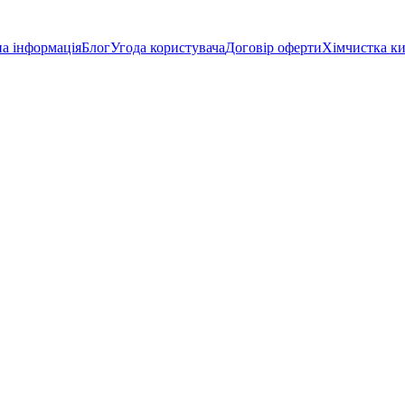
а інформація
Блог
Угода користувача
Договір оферти
Хімчистка к