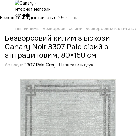
Безкоштовна доставка від 2500 грн
Типи килимів
Безворсові килими
Безворсовий килим з ві
Безворсовий килим з віскози
Canary Noir 3307 Pale сірий з
антрацитовим, 80×150 см
Артикул:
3307 Pale Grey
Написати відгук