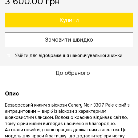
3 600.00 грн
Купити
Замовити швидко
Увійти
для відображення накопичувальної знижки
%
До обраного
Опис
Безворсовий килим з віскози Canary Noir 3307 Pale сірий з
антрацитовим — виріб із віскози з характерним
шовковистим блиском. Волокно красиво відбиває світло,
тому сірий килим виглядає насичено й благородно.
Антрацитовий відтінок працює делікатним акцентом. Це
модель для краси й затишку, що додає інтер'єру нотку