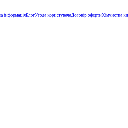
а інформація
Блог
Угода користувача
Договір оферти
Хімчистка к