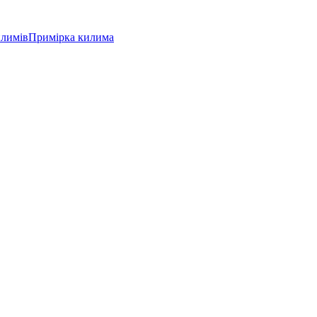
илимів
Примірка килима