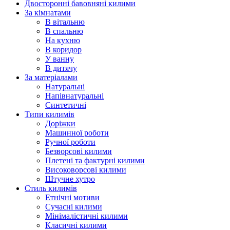
Двосторонні бавовняні килими
За кімнатами
В вітальню
В спальню
На кухню
В коридор
У ванну
В дитячу
За матеріалами
Натуральні
Напівнатуральні
Синтетичні
Типи килимів
Доріжки
Машинної роботи
Ручної роботи
Безворсові килими
Плетені та фактурні килими
Високоворсові килими
Штучне хутро
Стиль килимів
Етнічні мотиви
Сучасні килими
Мінімалістичні килими
Класичні килими