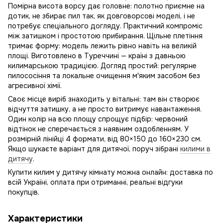
Помірна висота ворсу дає головне: полотно приємне на
дотик, не збирає пил так, як довговорсові моделі, і не
потребує спеціального догляду. Практичний компроміс
між затишком і простотою прибирання. Щільне плетіння
тримає форму: модель лежить рівно навіть на великій
площі. Виготовлено в Туреччині — країні з давньою
килимарською традицією. Догляд простий: регулярне
пилососіння та локальне очищення м'яким засобом без
агресивної хімії.
Своє місце виріб знаходить у вітальні: там він створює
відчуття затишку, а не просто витримує навантаження.
Один колір на всю площу спрощує підбір: червоний
відтінок не сперечається з наявним оздобленням. У
розмірній лінійці 4 формати, від 80×150 до 160×230 см.
Якщо шукаєте варіант для дитячої, поруч зібрані
килими в
дитячу
.
Купити килим у дитячу кімнату можна онлайн: доставка по
всій Україні, оплата при отриманні, реальні відгуки
покупців.
Характеристики