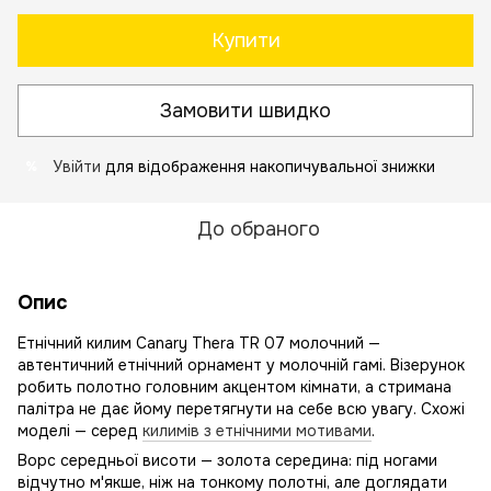
Купити
Замовити швидко
Увійти
для відображення накопичувальної знижки
%
До обраного
Опис
Етнічний килим Canary Thera TR 07 молочний —
автентичний етнічний орнамент у молочній гамі. Візерунок
робить полотно головним акцентом кімнати, а стримана
палітра не дає йому перетягнути на себе всю увагу. Схожі
моделі — серед
килимів з етнічними мотивами
.
Ворс середньої висоти — золота середина: під ногами
відчутно м'якше, ніж на тонкому полотні, але доглядати