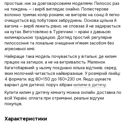
простіше, ніж за довговорсовими моделями. Пилосос раз
на тиждень — і виріб виглядає охайно. Поліестерове
волокно тримає колір роками, не вигоряє на сонці й легко
очищується від побутових забруднень. Основа щільна й
вагома — виріб лежить рівно, не сповзає й не задирається
на кутах. Виготовлено в Туреччині — країні з давньою
килимарською традицією. Догляд простий: регулярне
пилососіння та локальне очищення м'яким засобом без
агресивної хімії.
Найкраще така модель почувається у вітальні, де килим
працює на затишок, а не на витривалість. Малюнок
багатобарвний: у ньому поєднано кілька відтінків, серед
яких молочний читається найвиразніше. У розмірній лінійці
4 формати, від 80×150 до 160×230 см. Якщо шукаєте
варіант для дитячої, поруч зібрані
килими в дитячу
.
Купити килим у дитячу кімнату можна онлайн: доставка по
всій Україні, оплата при отриманні, реальні відгуки
покупців.
Характеристики