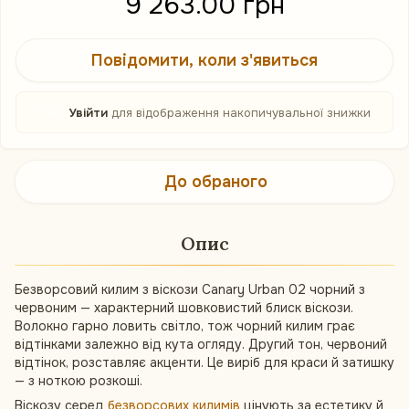
9 263.00 грн
Повідомити, коли з'явиться
%
Увійти
для відображення накопичувальної знижки
До обраного
Опис
Безворсовий килим з віскози Canary Urban 02 чорний з
червоним — характерний шовковистий блиск віскози.
Волокно гарно ловить світло, тож чорний килим грає
відтінками залежно від кута огляду. Другий тон, червоний
відтінок, розставляє акценти. Це виріб для краси й затишку
— з ноткою розкоші.
Віскозу серед
безворсових килимів
цінують за естетику й