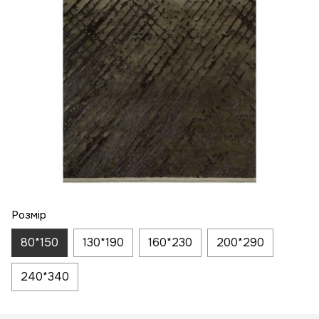
Розмір
80*150
130*190
160*230
200*290
240*340