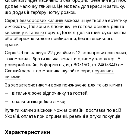
килим виглядає насичено й благородно. Зелений відтінок
додає малюнку глибини. Це модель для краси й затишку,
що додає інтер'єру нотку розкоші.
Серед
безворсових килимів
віскоза цінується за естетику
й м'якість. Для зони відпочинку це готова основа, решта
килимів у вітальню
поруч. Догляд делікатний: суха чистка
або обережне вологе прибирання, без інтенсивного
прання.
Серія Urban налічує 22 дизайни в 12 кольорових рішеннях,
тож можна зібрати кілька кімнат в одному характері. У
розмірній лінійці 5 форматів, від 80×150 до 240×340 см.
Схожий характер малюнка шукайте серед
сучасних
килимів
.
За характеристиками вона призначена для таких кімнат:
вітальня: зона відпочинку та гостей;
спальня: місце біля ліжка;
Купити килим з віскози можна онлайн: доставка по всій
Україні, оплата при отриманні, реальні відгуки покупців.
Характеристики