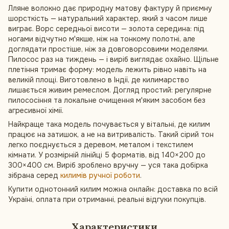
Лляне волокно дає природну матову фактуру й приємну
шорсткість — натуральний характер, який з часом лише
виграє. Ворс середньої висоти — золота середина: під
ногами відчутно м'якше, ніж на тонкому полотні, але
доглядати простіше, ніж за довговорсовими моделями.
Пилосос раз на тиждень — і виріб виглядає охайно. Щільне
плетіння тримає форму: модель лежить рівно навіть на
великій площі. Виготовлено в Індії, де килимарство
лишається живим ремеслом. Догляд простий: регулярне
пилососіння та локальне очищення м'яким засобом без
агресивної хімії.
Найкраще така модель почувається у вітальні, де килим
працює на затишок, а не на витривалість. Такий сірий тон
легко поєднується з деревом, металом і текстилем
кімнати. У розмірній лінійці 5 форматів, від 140×200 до
300×400 см. Виріб зроблено вручну — уся така добірка
зібрана серед
килимів ручної роботи
.
Купити однотонний килим можна онлайн: доставка по всій
Україні, оплата при отриманні, реальні відгуки покупців.
Характеристики