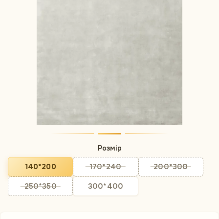
Розмір
140*200
170*240
200*300
250*350
300*400