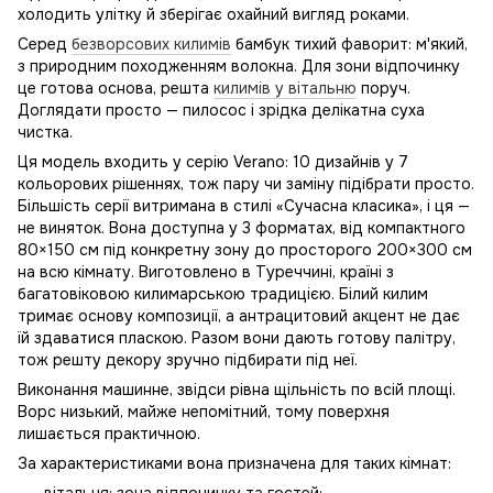
холодить улітку й зберігає охайний вигляд роками.
Серед
безворсових килимів
бамбук тихий фаворит: м'який,
з природним походженням волокна. Для зони відпочинку
це готова основа, решта
килимів у вітальню
поруч.
Доглядати просто — пилосос і зрідка делікатна суха
чистка.
Ця модель входить у серію Verano: 10 дизайнів у 7
кольорових рішеннях, тож пару чи заміну підібрати просто.
Більшість серії витримана в стилі «Сучасна класика», і ця —
не виняток. Вона доступна у 3 форматах, від компактного
80×150 см під конкретну зону до просторого 200×300 см
на всю кімнату. Виготовлено в Туреччині, країні з
багатовіковою килимарською традицією. Білий килим
тримає основу композиції, а антрацитовий акцент не дає
їй здаватися пласкою. Разом вони дають готову палітру,
тож решту декору зручно підбирати під неї.
Виконання машинне, звідси рівна щільність по всій площі.
Ворс низький, майже непомітний, тому поверхня
лишається практичною.
За характеристиками вона призначена для таких кімнат: