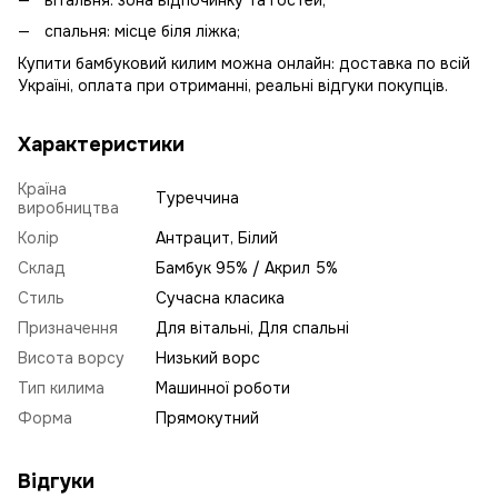
вітальня: зона відпочинку та гостей;
спальня: місце біля ліжка;
Купити бамбуковий килим можна онлайн: доставка по всій
Україні, оплата при отриманні, реальні відгуки покупців.
Характеристики
Країна
Туреччина
виробництва
Колір
Антрацит, Білий
Склад
Бамбук 95% / Акрил 5%
Стиль
Сучасна класика
Призначення
Для вітальні, Для спальні
Висота ворсу
Низький ворс
Тип килима
Машинної роботи
Форма
Прямокутний
Відгуки