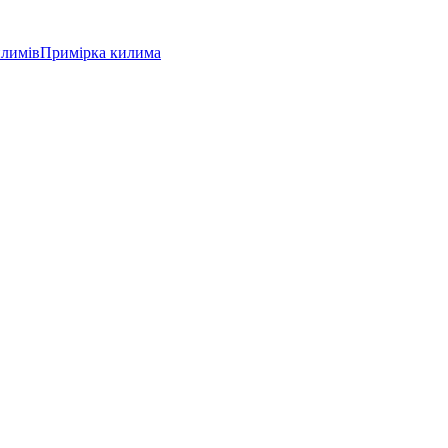
илимів
Примірка килима