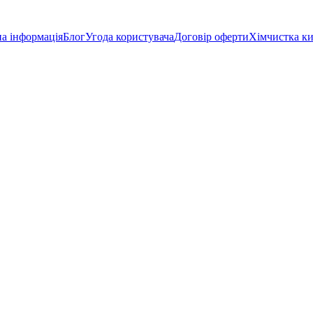
а інформація
Блог
Угода користувача
Договір оферти
Хімчистка к