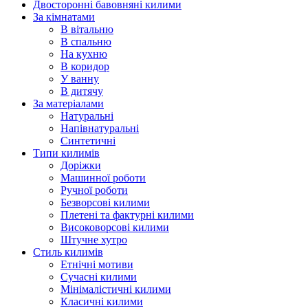
Двосторонні бавовняні килими
За кімнатами
В вітальню
В спальню
На кухню
В коридор
У ванну
В дитячу
За матеріалами
Натуральні
Напівнатуральні
Синтетичні
Типи килимів
Доріжки
Машинної роботи
Ручної роботи
Безворсові килими
Плетені та фактурні килими
Високоворсові килими
Штучне хутро
Стиль килимів
Етнічні мотиви
Сучасні килими
Мінімалістичні килими
Класичні килими