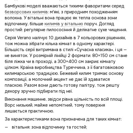
Бамбукові моделі вважаються тихими фаворитами серед
безворсових килимів
: м'які, з природним походженням
волокна. У вітальні вона працює як тепла основа зони
відпочинку, більше
килимів у вітальню
поруч. Догляд
простий: регулярне пилососіння й делікатне сухе чищення.
Серія Verano налічує 10 дизайнів в 7 кольорових рішеннях,
тож можна зібрати кілька кімнат в одному характері.
Більшість серії витримана в стилі «Сучасна класика», і ця —
не виняток. У розмірній лінійці 2 формати: 80×150 см стане
біля ліжка чи в проході, а 300×400 см закриє кімнату
цілком. Країна виробництва Туреччина, з її багатовіковою
килимарською традицією. Бежевий килим тримає основу
композиції, а молочний акцент не дає їй здаватися
пласкою. Разом вони дають готову палітру, тож решту
декору зручно підбирати під неї.
Виконання машинне, звідси рівна щільність по всій площі.
Ворс низький, майже непомітний, тому поверхня
лишається практичною.
За характеристиками вона призначена для таких кімнат:
вітальня: зона відпочинку та гостей;