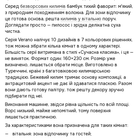
Серед
безворсових килимів
бамбук тихий фаворит: м'який,
з природним походженням волокна. Для зони відпочинку
це готова основа, решта
килимів у вітальню
поруч.
Доглядати просто — пилосос і зрідка делікатна суха
чистка.
Серія Verano налічує 10 дизайнів в 7 кольорових рішеннях,
тож можна зібрати кілька кімнат в одному характері.
Більшість серії витримана в стилі «Сучасна класика», і ця —
не виняток. Формат один: 160×230 см. Розмір уже
визначено, лишається обрати місце. Виготовлено в
Туреччині, країні з багатовіковою килимарською
традицією. Бежевий килим тримає основу композиції, а
антрацитовий акцент не дає їй здаватися пласкою. Разом
вони дають готову палітру, тож решту декору зручно
підбирати під неї.
Виконання машинне, звідси рівна щільність по всій площі.
Ворс низький, майже непомітний, тому поверхня
лишається практичною.
За характеристиками вона призначена для таких кімнат:
вітальня: зона відпочинку та гостей;