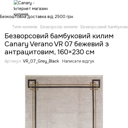
Безкоштовна доставка від 2500 грн
Типи килимів
Безворсові килими
Безворсовий бамбукови
Безворсовий бамбуковий килим
Canary Verano VR 07 бежевий з
антрацитовим, 160×230 см
Артикул:
VR_07_Grey_Black
Написати відгук