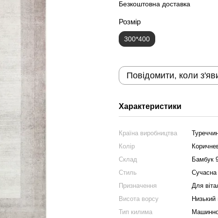
Безкоштовна доставка
Розмір
300*400
Повідомити, коли з'яв
Характеристики
Країна виробництва
Туреччи
Колір
Коричне
Склад
Бамбук 
Стиль
Сучасна
Призначення
Для віта
Висота ворсу
Низький 
Тип килима
Машинно