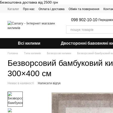
Безкоштовна доставка від 2500 грн
Перейти до основного контенту
Каталог
Про нас
Оплата і доставка
Обмін та повернення
Конта
098 902-10-10
Передзво
Всі килими
Двосторонні бавовняні к
Головна
Типи килимів
Безворсові килими
Безворсовий бамбуковий ки
Безворсовий бамбуковий ки
300×400 см
Немає в наявності
Написати відгук