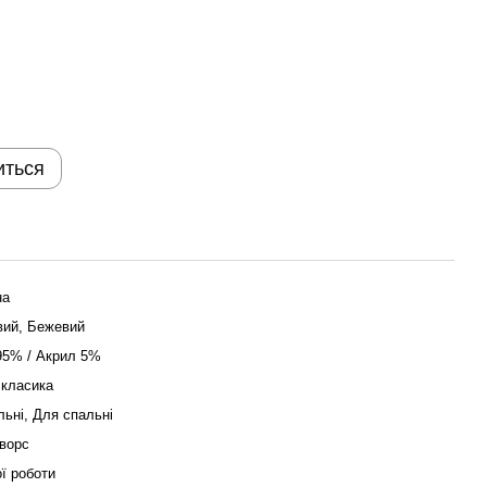
иться
на
вий, Бежевий
95% / Акрил 5%
 класика
льні, Для спальні
ворс
ї роботи