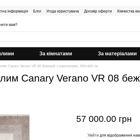
ктна інформація
Блог
Угода користувача
Договір оферти
Хімчистка ки
нити вам?
илими
За кімнатами
За матеріалами
лим Canary Verano VR 08 бежевий з коричневим, 300×400 см
лим Canary Verano VR 08 беж
57 000.00 грн
Увійти
для відображення нак
%