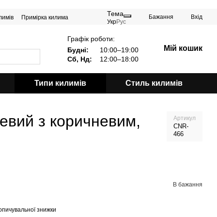
Тема
Бажання
Вхід
лимів
Примірка килима
Укр
Рус
Графік роботи:
Мій кошик
Будні:
10:00–19:00
Сб, Нд:
12:00–18:00
Типи килимів
Стиль килимів
евий з коричневим,
Артикул
CNR-
466
В бажання
опичувальної знижки