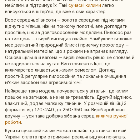
меблями, а підтримує їх. Такі
сучасні килими
легко
вписуються в інтер'єр, де вже є свій характер.
Ворс середньої висоти — золота середина: під ногами
відчутно м'якше, ніж на тонкому полотні, але доглядати
простіше, ніж за довговорсовими моделями. Пилосос раз
на тиждень — і виріб виглядає охайно. Бамбукове волокно
має делікатний природний блиск і приємну прохолоду —
натуральний матеріал, що з роками не втрачає вигляду.
Основа щільна й вагома — виріб лежить рівно, не сповзає й
не задирається на кутах. Виготовлено в Індії, де
килимарство лишається живим ремеслом. Догляд
простий: регулярне пилососіння та локальне очищення
м'яким засобом без агресивної хімії.
Найкраще така модель почувається у вітальні, де килим
працює на затишок, а не на витривалість. Другий відтінок,
блакитний, додає малюнку глибини. У розмірній лінійці 3
формати, від 170×240 до 250×350 см. Виріб зроблено
вручну — уся така добірка зібрана серед
килимів ручної
роботи
.
Купити сучасний килим можна онлайн: доставка по всій
Україні, оплата при отриманні, реальні відгуки покупців.