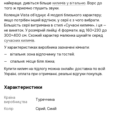
найкраще, дивіться більше
килимів у вітальню
. Ворс до
того ж приємно глушить звуки.
Колекція Vista об'єднує 4 моделі близького характеру;
якщо потрібен інший відтінок, у серії є з чого вибрати.
Більшість серії витримана в стилі «Сучасні килими», і ця —
не виняток. У розмірній лінійці 4 формати, від 160×230 до
300×400 см. Схожий характер малюнка шукайте серед
сучасних килимів
.
У характеристиках виробника зазначені кімнати:
вітальня: зона відпочинку та гостей;
спальня: місце біля ліжка;
Купити килим на підлогу можна онлайн: доставка по всій
Україні, оплата при отриманні, реальні відгуки покупців.
Характеристики
Країна
Туреччина
виробництва
Колір
Сірий, Синій