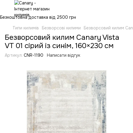
Безкоштовна доставка від 2500 грн
Типи килимів
Безворсові килими
Безворсовий килим Canar
Безворсовий килим Canary Vista
VT 01 сірий із синім, 160×230 см
Артикул:
CNR-1190
Написати відгук