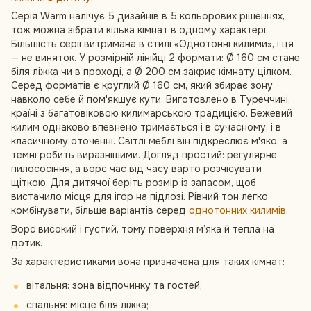
Серія Warm налічує 5 дизайнів в 5 кольорових рішеннях,
тож можна зібрати кілька кімнат в одному характері.
Більшість серії витримана в стилі «Однотонні килими», і ця
— не виняток. У розмірній лінійці 2 формати: Ø 160 см стане
біля ліжка чи в проході, а Ø 200 см закриє кімнату цілком.
Серед форматів є круглий Ø 160 см, який збирає зону
навколо себе й пом'якшує кути. Виготовлено в Туреччині,
країні з багатовіковою килимарською традицією. Бежевий
килим однаково впевнено тримається і в сучасному, і в
класичному оточенні. Світлі меблі він підкреслює м'яко, а
темні робить виразнішими. Догляд простий: регулярне
пилососіння, а ворс час від часу варто розчісувати
щіткою. Для дитячої беріть розмір із запасом, щоб
вистачило місця для ігор на підлозі. Рівний тон легко
комбінувати, більше варіантів серед
однотонних килимів
.
Ворс високий і густий, тому поверхня м’яка й тепла на
дотик.
За характеристиками вона призначена для таких кімнат:
вітальня: зона відпочинку та гостей;
спальня: місце біля ліжка;