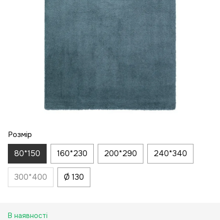
Розмір
80*150
160*230
200*290
240*340
300*400
Ø 130
В наявності