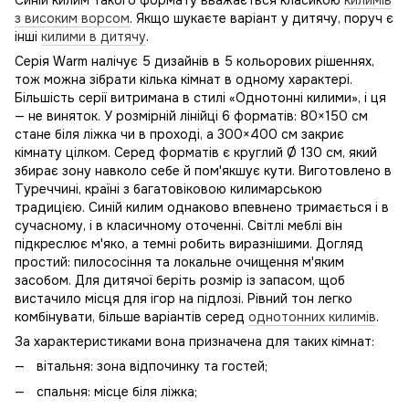
Синій килим такого формату вважається класикою
килимів
з високим ворсом
. Якщо шукаєте варіант у дитячу, поруч є
інші
килими в дитячу
.
Серія Warm налічує 5 дизайнів в 5 кольорових рішеннях,
тож можна зібрати кілька кімнат в одному характері.
Більшість серії витримана в стилі «Однотонні килими», і ця
— не виняток. У розмірній лінійці 6 форматів: 80×150 см
стане біля ліжка чи в проході, а 300×400 см закриє
кімнату цілком. Серед форматів є круглий Ø 130 см, який
збирає зону навколо себе й пом'якшує кути. Виготовлено в
Туреччині, країні з багатовіковою килимарською
традицією. Синій килим однаково впевнено тримається і в
сучасному, і в класичному оточенні. Світлі меблі він
підкреслює м'яко, а темні робить виразнішими. Догляд
простий: пилососіння та локальне очищення м'яким
засобом. Для дитячої беріть розмір із запасом, щоб
вистачило місця для ігор на підлозі. Рівний тон легко
комбінувати, більше варіантів серед
однотонних килимів
.
За характеристиками вона призначена для таких кімнат:
вітальня: зона відпочинку та гостей;
спальня: місце біля ліжка;