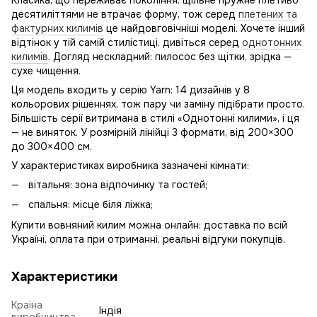
Класика, що переживає покоління: щільне пружне плетиво
десятиліттями не втрачає форму, тож серед
плетених та
фактурних килимів
це найдовговічніші моделі. Хочете інший
відтінок у тій самій стилістиці, дивіться серед
однотонних
килимів
. Догляд нескладний: пилосос без щітки, зрідка —
сухе чищення.
Ця модель входить у серію Yarn: 14 дизайнів у 8
кольорових рішеннях, тож пару чи заміну підібрати просто.
Більшість серії витримана в стилі «Однотонні килими», і ця
— не виняток. У розмірній лінійці 3 формати, від 200×300
до 300×400 см.
У характеристиках виробника зазначені кімнати:
вітальня: зона відпочинку та гостей;
спальня: місце біля ліжка;
Купити вовняний килим можна онлайн: доставка по всій
Україні, оплата при отриманні, реальні відгуки покупців.
Характеристики
Країна
Індія
виробництва