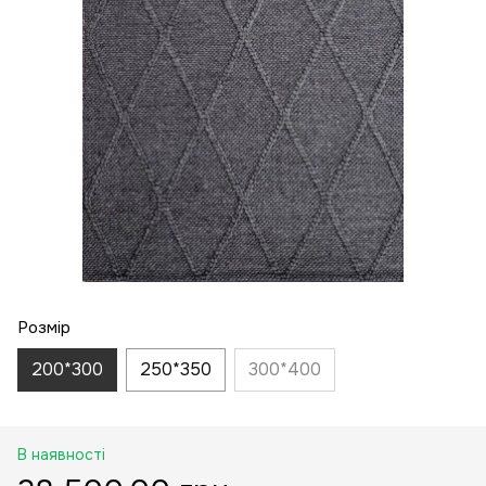
Розмір
200*300
250*350
300*400
В наявності