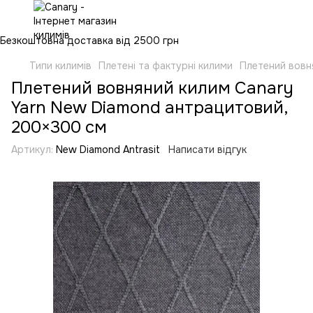
Безкоштовна доставка від 2500 грн
Типи килимів
Плетені та фактурні килими
Плетений вовн
Плетений вовняний килим Canary
Yarn New Diamond антрацитовий,
200×300 см
Артикул:
New Diamond Antrasit
Написати відгук