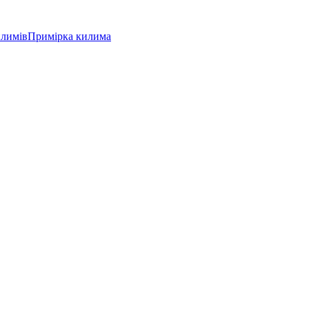
илимів
Примірка килима