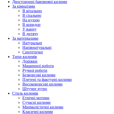
Двосторонні бавовняні килими
За кімнатами
В вітальню
В спальню
На кухню
В коридор
У ванну
В дитячу
За матеріалами
Натуральні
Напівнатуральні
Синтетичні
Типи килимів
Доріжки
Машинної роботи
Ручної роботи
Безворсові килими
Плетені та фактурні килими
Високоворсові килими
Штучне хутро
Стиль килимів
Етнічні мотиви
Сучасні килими
Мінімалістичні килими
Класичні килими