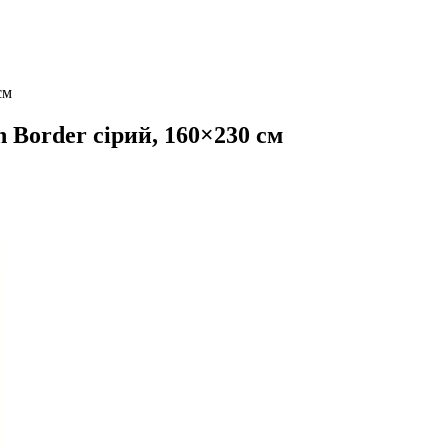
см
 Border сірий, 160×230 см