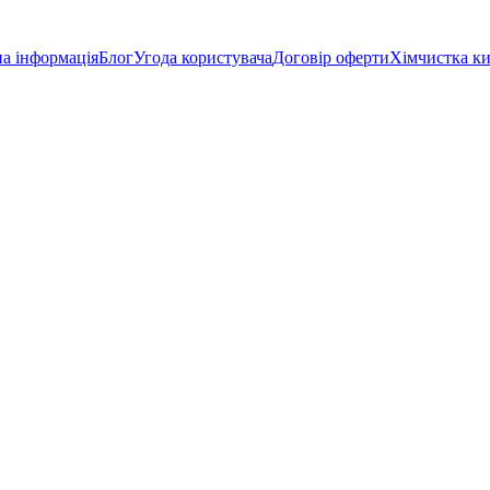
а інформація
Блог
Угода користувача
Договір оферти
Хімчистка к