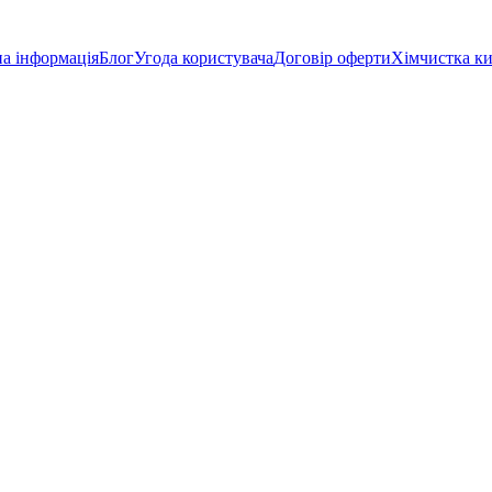
а інформація
Блог
Угода користувача
Договір оферти
Хімчистка к