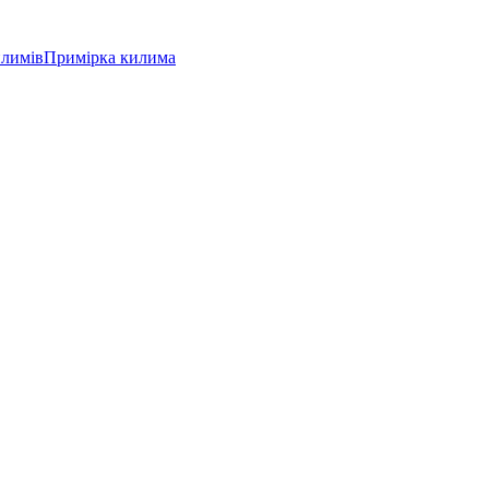
илимів
Примірка килима