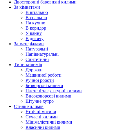
Двосторонні бавовняні килими
За кімнатами
В вітальню
В спальню
На кухню
В коридор
У ванну
В дитячу
За матеріалами
Натуральні
Напівнатуральні
Синтетичні
Типи килимів
Доріжки
Машинної роботи
Ручної роботи
Безворсові килими
Плетені та фактурні килими
Високоворсові килими
Штучне хутро
Стиль килимів
Етнічні мотиви
Сучасні килими
Мінімалістичні килими
Класичні килими