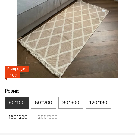
Розпродаж
−40%
Розмір
80*150
80*200
80*300
120*180
160*230
200*300