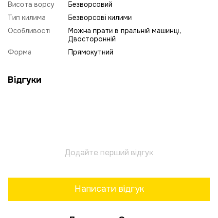
Висота ворсу
Безворсовий
Тип килима
Безворсові килими
Особливості
Можна прати в пральній машинці,
Двосторонній
Форма
Прямокутний
Відгуки
Додайте перший відгук
Написати відгук