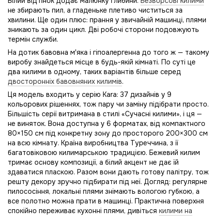
Білий відтінок додає малюнку глибини.
Безворсові килими
не збирають пил, а гладеньке плетиво чиститься за
хвилини. Ще один плюс: прання у звичайній машинці, плями
зникають за один цикл. Дві робочі сторони подовжують
термін служби.
На дотик бавовна м'яка і гіпоалергенна до того ж — такому
виробу знайдеться місце в будь-якій кімнаті. По суті це
два килими в одному, таких варіантів більше серед
двосторонніх бавовняних килимів
.
Ця модель входить у серію Kara: 37 дизайнів у 9
кольорових рішеннях, тож пару чи заміну підібрати просто.
Більшість серії витримана в стилі «Сучасні килими», і ця —
не виняток. Вона доступна у 6 форматах, від компактного
80×150 см під конкретну зону до просторого 200×300 см
на всю кімнату. Країна виробництва Туреччина, з її
багатовіковою килимарською традицією. Бежевий килим
тримає основу композиції, а білий акцент не дає їй
здаватися пласкою. Разом вони дають готову палітру, тож
решту декору зручно підбирати під неї. Догляд: регулярне
пилососіння, локальні плями знімають вологою губкою, а
все полотно можна прати в машинці. Практична поверхня
спокійно переживає кухонні плями, дивіться
килими на