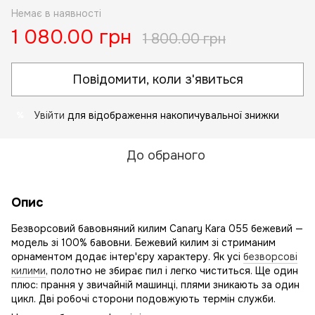
Немає в наявності
1 080.00 грн
1 800.00 грн
Повідомити, коли з'явиться
Увійти
для відображення накопичувальної знижки
%
До обраного
Опис
Безворсовий бавовняний килим Canary Kara 055 бежевий —
модель зі 100% бавовни. Бежевий килим зі стриманим
орнаментом додає інтер'єру характеру. Як усі
безворсові
килими
, полотно не збирає пил і легко чиститься. Ще один
плюс: прання у звичайній машинці, плями зникають за один
цикл. Дві робочі сторони подовжують термін служби.