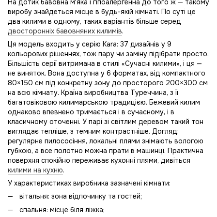
На дотик бавовна м'яка і гіпоалергенна до того ж — такому
виробу знайдеться місце в будь-якій кімнаті. По суті це
два килими в одному, таких варіантів більше серед
двосторонніх бавовняних килимів
.
Ця модель входить у серію Kara: 37 дизайнів у 9
кольорових рішеннях, тож пару чи заміну підібрати просто.
Більшість серії витримана в стилі «Сучасні килими», і ця —
не виняток. Вона доступна у 6 форматах, від компактного
80×150 см під конкретну зону до просторого 200×300 см
на всю кімнату. Країна виробництва Туреччина, з її
багатовіковою килимарською традицією. Бежевий килим
однаково впевнено тримається і в сучасному, і в
класичному оточенні. У парі зі світлим деревом такий тон
виглядає тепліше, з темним контрастніше. Догляд:
регулярне пилососіння, локальні плями знімають вологою
губкою, а все полотно можна прати в машинці. Практична
поверхня спокійно переживає кухонні плями, дивіться
килими на кухню
.
У характеристиках виробника зазначені кімнати:
вітальня: зона відпочинку та гостей;
спальня: місце біля ліжка;