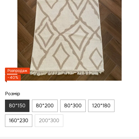
Розпродаж
−40%
Розмір
80*150
80*200
80*300
120*180
160*230
200*300