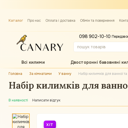
Перейти до основного контенту
Каталог
Про нас
Оплата і доставка
Обмін та повернення
Конт
Примірка килима
098 902-10-10
Передзво
Всі килими
Двосторонні бавовняні ки
Головна
За кімнатами
У ванну
Набір килимків для ванної т
Набір килимків для ванної
В наявності
Написати відгук
ХІТ