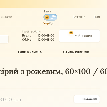
Тема
Бажання
Вхід
а килимів
Укр
Рус
Графік роботи:
0
Будні:
10:00–19:00
Мій кошик
Сб, Нд:
12:00–18:00
Типи килимів
Стиль килимів
сірий з рожевим, 60×100 / 6
00.00 грн
В бажання