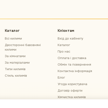
Каталог
Клієнтам
Всі килими
Вхід до кабінету
Двосторонні бавовняні
Каталог
килими
Про нас
За кімнатами
Оплата і доставка
За матеріалами
Обмін та повернення
Типи килимів
Контактна інформація
Стиль килимів
Блог
Угода користувача
Договір оферти
Хімчистка килимів
Примірка килима