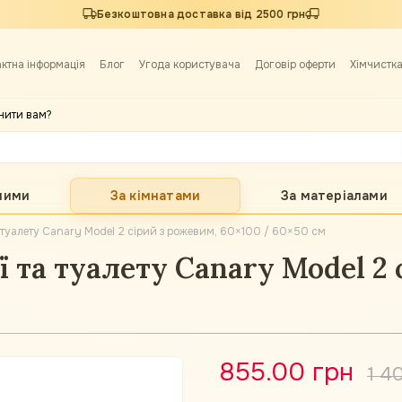
Безкоштовна доставка від 2500 грн
актна інформація
Блог
Угода користувача
Договір оферти
Хімчистк
нити вам?
лими
За кімнатами
За матеріалами
а туалету Canary Model 2 сірий з рожевим, 60×100 / 60×50 см
 та туалету Canary Model 2 
855.00 грн
1 4