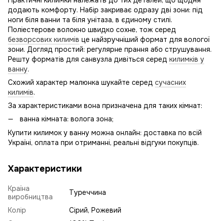
Практичні килимки належать до тих деталей, що щодня
додають комфорту. Набір закриває одразу дві зони: під
ноги біля ванни та біля унітаза, в єдиному стилі.
Поліестерове волокно швидко сохне, тож серед
безворсових килимів
це найзручніший формат для вологої
зони. Догляд простий: регулярне прання або струшування.
Решту форматів для санвузла дивіться серед
килимків у
ванну
.
Схожий характер малюнка шукайте серед
сучасних
килимів
.
За характеристиками вона призначена для таких кімнат:
ванна кімната: волога зона;
Купити килимок у ванну можна онлайн: доставка по всій
Україні, оплата при отриманні, реальні відгуки покупців.
Характеристики
Країна
Туреччина
виробництва
Колір
Сірий, Рожевий