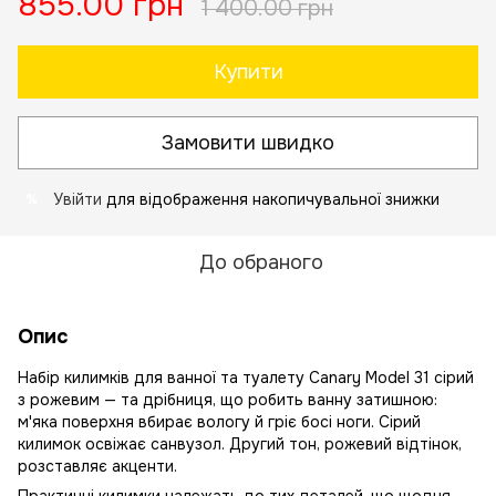
855.00 грн
1 400.00 грн
Купити
Замовити швидко
Увійти
для відображення накопичувальної знижки
%
До обраного
Опис
Набір килимків для ванної та туалету Canary Model 31 сірий
з рожевим — та дрібниця, що робить ванну затишною:
м'яка поверхня вбирає вологу й гріє босі ноги. Сірий
килимок освіжає санвузол. Другий тон, рожевий відтінок,
розставляє акценти.