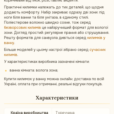
коричневий відтінок, розставляє акценти.
Практичні килимки належать до тих деталей, що щодня
додають комфорту. Набір закриває одразу дві зони: під
ноги біля ванни та біля унітаза, в єдиному стилі.
Поліестерове волокно швидко сохне, тож серед
безворсових килимів
це найзручніший формат для вологої
зони. Догляд простий: регулярне прання або струшування.
Решту форматів для санвузла дивіться серед
килимків у
ванну
.
Більше моделей у цьому настрої зібрано серед
сучасних
килимів
.
У характеристиках виробника зазначені кімнати:
ванна кімната: волога зона;
Купити килимок у ванну можна онлайн: доставка по всій
Україні, оплата при отриманні, реальні відгуки покупців.
Характеристики
Країна виробництва
Туреччина