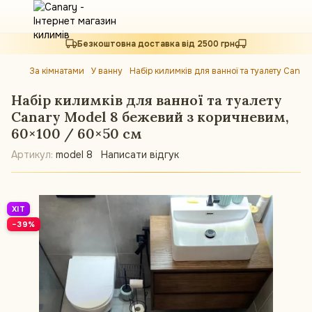
Безкоштовна доставка від 2500 грн
За кімнатами
У ванну
Набір килимків для ванної та туалету Cana
Набір килимків для ванної та туалету
Canary Model 8 бежевий з коричневим,
60×100 / 60×50 см
Артикул:
model 8
Написати відгук
ХІТ
−39%