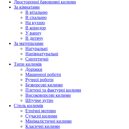
Двосторонні бавовняні килими
За кімнатами
В вітальню
В спальню
На кухню
В коридор
У ванну
В дитячу
За матеріалами
Натуральні
Напівнатуральні
Синтетичні
Типи килимів
Доріжки
Машинної роботи
Ручної роботи
Безворсові килими
Плетені та фактурні килими
Високоворсові килими
Штучне хутро
Стиль килимів
Етнічні мотиви
Сучасні килими
Мінімалістичні килими
Класичні килими