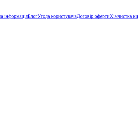
а інформація
Блог
Угода користувача
Договір оферти
Хімчистка к