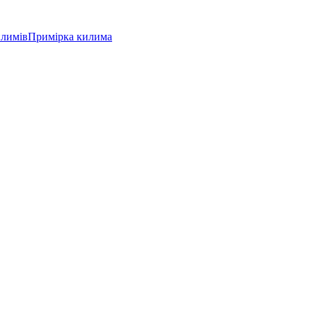
илимів
Примірка килима