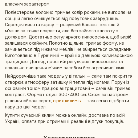
власним характером.
Поліестерове волокно тримає колір роками, не вигоряє на
сонці й легко очищується від побутових забруднень.
Середня висота ворсу — розумний баланс: тепліше й
м'якше за тонке покриття, але без зайвого клопоту з
доглядом. Достатньо регулярного пилососіння, щоб виріб
залишався охайним. Полотно щільне: тримає форму, не
заминається під ніжками меблів і не збирається складками.
Виготовлено в Туреччині — країні з давньою килимарською
традицією. Догляд простий: регулярне пилососіння та
локальне очищення м'яким засобом без агресивної хімії.
Найдоречніша така модель у вітальні — саме там покриття
створює атмосферу затишку й тепла під ногами. Поруч із
основним тоном працює антрацитовий — саме він тримає
контраст. Формат один: 300×400 см. Схожі за настроєм
рішення зібрані серед
сірих килимів
— там легко підібрати
пару до цієї моделі.
Купити сучасний килим можна онлайн: доставка по всій
Україні, оплата при отриманні, реальні відгуки покупців.
Характеристики