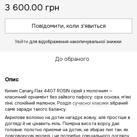
3 600.00 грн
Повідомити, коли з'явиться
Увійти
для відображення накопичувальної знижки
%
До обраного
Опис
Килим Canary Flax 4407 ROSIN сірий з молочним —
класичний орнамент без зайвого пафосу: сіра основа, м'які
лінії, спокійний малюнок. Розділ
сучасної класики
зібраний
саме заради такого балансу.
Акрилове волокно на дотик нагадує вовну, але простіше в
догляді й не цікавить міль. Помірна висота ворсу дає
головне: полотно приємне на дотик, не збирає пил так, як
довговорсові моделі, і не потребує спеціального догляду.