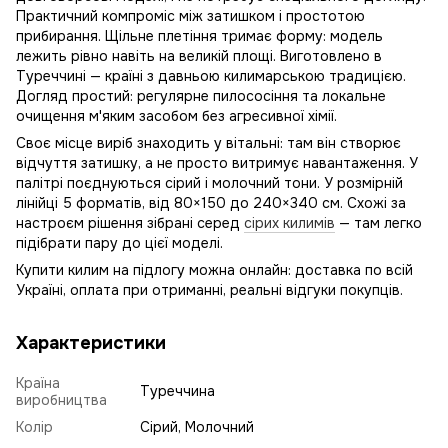
Практичний компроміс між затишком і простотою
прибирання. Щільне плетіння тримає форму: модель
лежить рівно навіть на великій площі. Виготовлено в
Туреччині — країні з давньою килимарською традицією.
Догляд простий: регулярне пилососіння та локальне
очищення м'яким засобом без агресивної хімії.
Своє місце виріб знаходить у вітальні: там він створює
відчуття затишку, а не просто витримує навантаження. У
палітрі поєднуються сірий і молочний тони. У розмірній
лінійці 5 форматів, від 80×150 до 240×340 см. Схожі за
настроєм рішення зібрані серед
сірих килимів
— там легко
підібрати пару до цієї моделі.
Купити килим на підлогу можна онлайн: доставка по всій
Україні, оплата при отриманні, реальні відгуки покупців.
Характеристики
Країна
Туреччина
виробництва
Колір
Сірий, Молочний