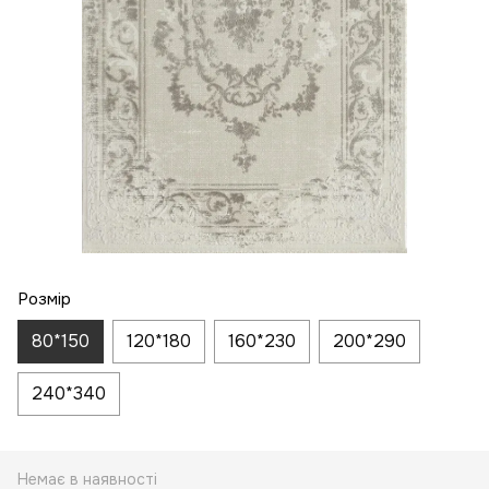
Розмір
80*150
120*180
160*230
200*290
240*340
Немає в наявності