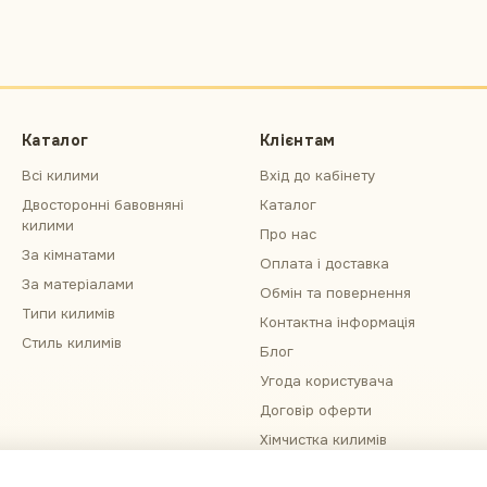
Каталог
Клієнтам
Всі килими
Вхід до кабінету
Двосторонні бавовняні
Каталог
килими
Про нас
За кімнатами
Оплата і доставка
За матеріалами
Обмін та повернення
Типи килимів
Контактна інформація
Стиль килимів
Блог
Угода користувача
Договір оферти
Хімчистка килимів
Примірка килима