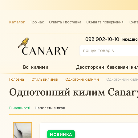
Перейти до основного контенту
Каталог
Про нас
Оплата і доставка
Обмін та повернення
Конт
Примірка килима
098 902-10-10
Передзво
Всі килими
Двосторонні бавовняні ки
Головна
Стиль килимів
Однотонні килими
Однотонний кили
Однотонний килим Canary
В наявності
Написати відгук
НОВИНКА