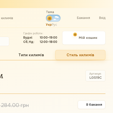
Тема
Бажання
Вхід
а килимів
Укр
Рус
Графік роботи:
0
Будні:
10:00–19:00
Мій кошик
Сб, Нд:
12:00–18:00
Типи килимів
Стиль килимів
м
Артикул
LGS19C
 284.00 грн
В бажання