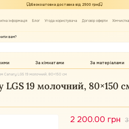
Безкоштовна доставка від 2500 грн
актна інформація
Блог
Угода користувача
Договір оферти
Хімчистк
нити вам?
лими
За кімнатами
За матеріалами
м Canary LGS 19 молочний, 80×150 см
 LGS 19 молочний, 80×150 с
2 200.00 грн
3