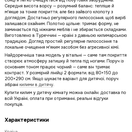
сонці й легко очищується від побутових забруднень.
Середня висота ворсу — розумний баланс: тепліше й
м'якше за тонке покриття, але без зайвого клопоту з
доглядом. Достатньо регулярного пилососіння, щоб виріб
залишався охайним. Полотно щільне: тримає форму, не
заминається під ніжками меблів і не збирається складками.
Виготовлено в Туреччині — країні з давньою килимарською
традицією. Догляд простий: регулярне пилососіння та
локальне очищення м'яким засобом без агресивної хімії.
Найдоречніша така модель у вітальні — саме там покриття
створює атмосферу затишку й тепла під ногами. Поруч із
основним тоном працює чорний — саме він тримає
контраст. У розмірній лінійці 2 формати, від 80×150 до
200×290 см. Якщо шукаєте варіант для дитячої, поруч
зібрані
килими в дитячу
.
Купити килим у дитячу кімнату можна онлайн: доставка по
всій Україні, оплата при отриманні, реальні відгуки
покупців.
Характеристики
Країна